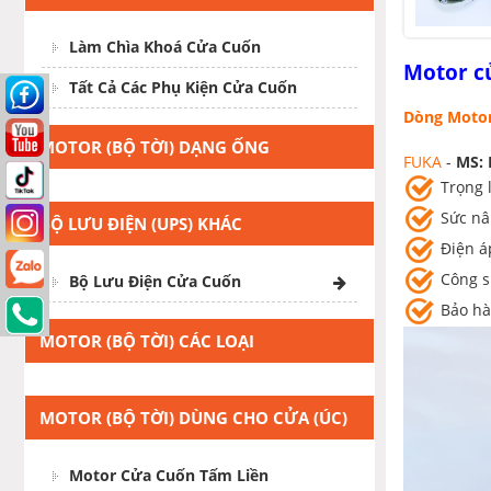
Làm Chìa Khoá Cửa Cuốn
Motor cư
Tất Cả Các Phụ Kiện Cửa Cuốn
Dòng Motor
MOTOR (BỘ TỜI) DẠNG ỐNG
FUKA
-
MS: 
Trọng 
Sức n
BỘ LƯU ĐIỆN (UPS) KHÁC
Điện a
Công su
Bộ Lưu Điện Cửa Cuốn
Bảo ha
MOTOR (BỘ TỜI) CÁC LOẠI
MOTOR (BỘ TỜI) DÙNG CHO CỬA (ÚC)
TẤM LIỀN
Motor Cửa Cuốn Tấm Liền