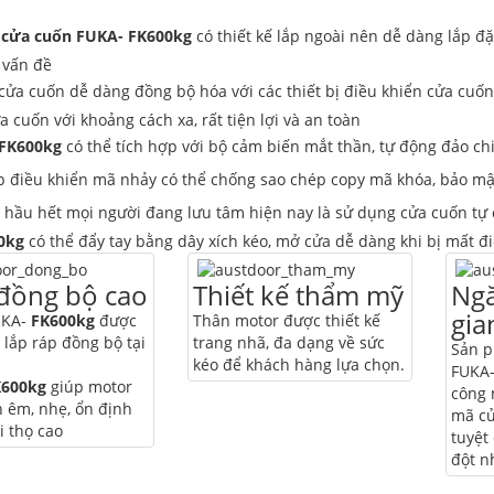
cửa cuốn FUKA- FK600kg
có thiết kế lắp ngoài nên dễ dàng lắp đặ
 vấn đề
̉a cuốn dễ dàng đồng bộ hóa với các thiết bị điều khiển cửa cuố
 cuốn với khoảng cách xa, rất tiện lợi và an toàn
FK600kg
có thể tích hợp với bộ cảm biến mắt thần, tự động đảo ch
p điều khiển mã nhảy có thể chống sao chép copy mã khóa, bảo mật
 hầu hết mọi người đang lưu tâm hiện nay là sử dụng cửa cuốn tư
0kg
có thể đẩy tay bằng dây xích kéo, mở cửa dễ dàng khi bị mất đi
 đồng bộ cao
Thiết kế thẩm mỹ
Ngă
gia
UKA-
FK600kg
được
Thân motor được thiết kế
 lắp ráp đồng bộ tại
trang nhã, đa dạng về sức
Sản 
kéo để khách hàng lựa chọn.
FUKA
K600kg
giúp motor
công 
 êm, nhẹ, ổn định
mã cử
i thọ cao
tuyệt
đột n