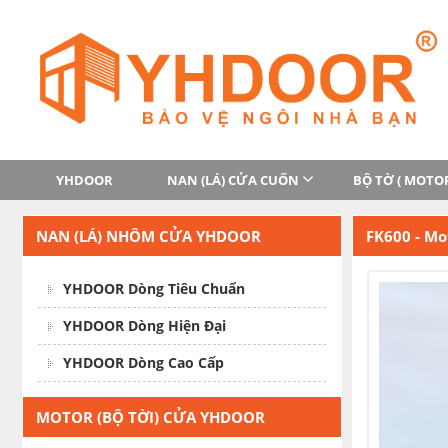
YHDOOR
NAN (LÁ) CỬA CUỐN
BỘ TỜ ( MOTO
NAN (LÁ) NHÔM CỬA YHDOOR
FK600 - Mo
YHDOOR Dòng Tiêu Chuẩn
YHDOOR Dòng Hiện Đại
YHDOOR Dòng Cao Cấp
MOTOR (BỘ TỜI) CỬA YHDOOR