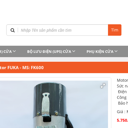
Tìm
R) CỬA
BỘ LƯU ĐIỆN (UPS) CỬA
PHỤ KIỆN CỬA
tor FUKA - MS: FK600
Motor
Sức 
Điện 
Công 
Bảo h
Giá :
5.750