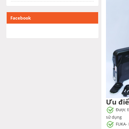
Facebook
Ưu điê
Được th
sử dụng
FUKA-