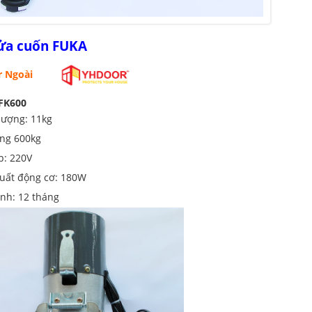
̉a cuốn FUKA
 Ngoài
FK600
lượng: 11kg
âng 600kg
́p: 220V
ất động cơ: 180W
̀nh: 12 tháng