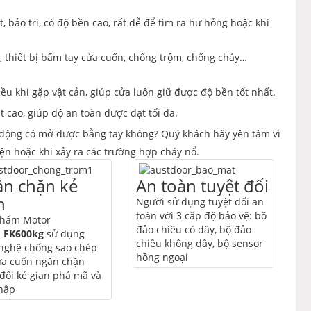
t, bảo trì, có độ bền cao, rất dễ để tìm ra hư hỏng hoặc khi
n, thiết bị bấm tay cửa cuốn, chống trộm, chống cháy…
iều khi gặp vật cản, giúp cửa luôn giữ được độ bền tốt nhất.
 cao, giúp độ an toàn được đạt tối đa.
̣ động có mở được bằng tay không? Quý khách hãy yên tâm vì
ện hoặc khi xảy ra các trường hợp cháy nổ.
n chặn kẻ
An toàn tuyệt đối
n
Người sử dụng tuyệt đối an
toàn với 3 cấp độ bảo vệ: bộ
phẩm Motor
đảo chiều có dây, bộ đảo
-
FK600kg
sử dụng
chiều không dây, bộ sensor
nghệ chống sao chép
hồng ngoại
a cuốn ngăn chặn
 đối kẻ gian phá mã và
hập