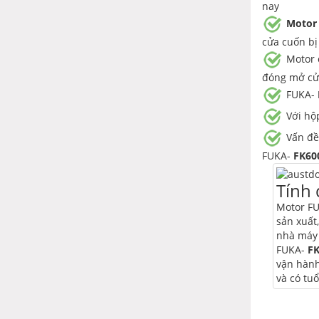
nay
Motor 
cửa cuốn bị
Motor cư
đóng mở cửa
FUKA-
Với hộ
Vấn đề
FUKA-
FK60
Tính
Motor F
sản xuất,
nhà máy
FUKA-
F
vận hành
và có tuổ