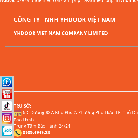
Notice
: Use of undefined constant php - assumed 'php' in
/home/v
CÔNG TY TNHH YHDOOR VIỆT NAM
YHDOOR VIET NAM COMPANY LIMITED
TRỤ SỞ:
6D, Đường 827, Khu Phố 2, Phường Phú Hữu, TP. Thủ Đức
Bảo Hành
Trung Tâm Bảo Hành 24/24 :
0909.4949.23