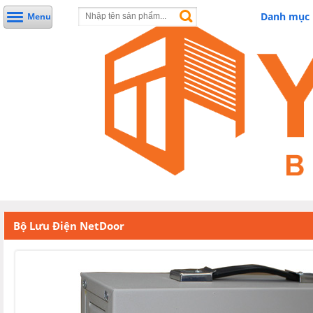
Danh mục
Menu
Bộ Lưu Điện NetDoor