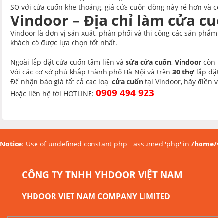
SO với cửa cuốn khe thoáng, giá cửa cuốn dòng này rẻ hơn và có
Vindoor – Địa chỉ làm cửa cu
Vindoor là đơn vị sản xuất, phân phối và thi công các sản phẩ
khách có được lựa chọn tốt nhất.
Ngoài lắp đặt cửa cuốn tấm liền và
sửa cửa cuốn
,
Vindoor
còn l
Với các cơ sở phủ khắp thành phố Hà Nội và trên
30 thợ
lắp đặt
Để nhận báo giá tất cả các loại
cửa cuốn
tại Vindoor, hãy điền 
0909 494 923
Hoặc liên hệ tới HOTLINE:
Notice
: Use of undefined constant php - assumed 'php' in
/home/v
CÔNG TY TNHH YHDOOR VIỆT NAM
YHDOOR VIET NAM COMPANY LIMITED